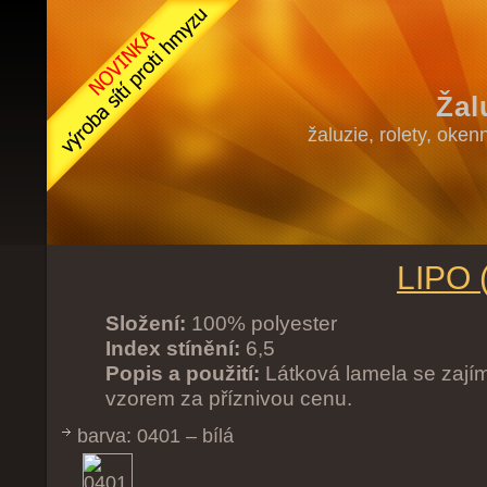
Žal
žaluzie, rolety, oken
LIPO (
Složení:
100% polyester
Index stínění:
6,5
Popis a použití:
Látková lamela se zaj
vzorem za příznivou cenu.
barva: 0401 – bílá