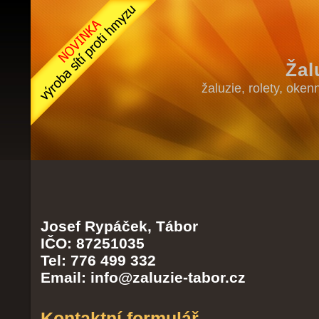
Žal
žaluzie, rolety, oken
Josef Rypáček
, Tábor
IČO: 87251035
Tel:
776 499 332
Email:
info@zaluzie-tabor.cz
Kontaktní formulář